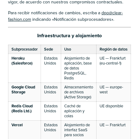
vigor, de acuerdo con nuestros compromisos contractuales.
Para recibir notificaciones de cambios, escriba a
dpo@clear-
fashion.com
indicando «Notificación subprocesadores».
Infraestructura y alojamiento
Subprocesador
Sede
Uso
Región de datos
Me
Heroku
Estados
Alojamiento de
UE — Frankfurt
CC
(Salesforce)
Unidos
aplicación, base
(eu-central-1)
in
de datos
PostgreSQL,
Redis
Google Cloud
Estados
Almacenamiento
UE — europe-
CC
Storage
Unidos
de archivos
west
in
(Active Storage)
Redis Cloud
Estados
Caché de
UE disponible
CC
(Redis Ltd.)
Unidos
aplicación y
in
colas
Vercel
Estados
Alojamiento de
UE — Frankfurt
CC
Unidos
interfaz SaaS
para socios