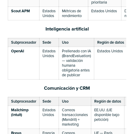
prioritaria
Scout APM
Estados
Métricas de
Estados Unidos
Datos
Unidos
rendimiento
no pe
Inteligencia artificial
Subprocesador
Sede
Uso
Región de datos
Me
OpenAI
Estados
Prellenado con IA
Estados Unidos
C
Unidos
(BrandEvaluation)
es
— validación
ut
humana
e
obligatoria antes
de publicar
Comunicación y CRM
Subprocesador
Sede
Uso
Región de datos
Mec
Mailchimp
Estados
Correos
EE.UU. (UE
CCT
(Intuit)
Unidos
transaccionales
disponible bajo
cor
(Mandrill) +
petición)
marketing
Brevo
Francia
Correos
UE — París
Alo