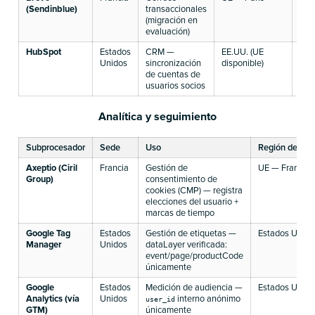
(Sendinblue)
transaccionales
tran
(migración en
evaluación)
HubSpot
Estados
CRM —
EE.UU. (UE
CCT
Unidos
sincronización
disponible)
nom
de cuentas de
cue
usuarios socios
Analítica y seguimiento
Subprocesador
Sede
Uso
Región de dat
Axeptio (Ciril
Francia
Gestión de
UE — Francia
Group)
consentimiento de
cookies (CMP) — registra
elecciones del usuario +
marcas de tiempo
Google Tag
Estados
Gestión de etiquetas —
Estados Unido
Manager
Unidos
dataLayer verificada:
event/page/productCode
únicamente
Google
Estados
Medición de audiencia —
Estados Unido
Analytics (vía
Unidos
interno anónimo
user_id
GTM)
únicamente