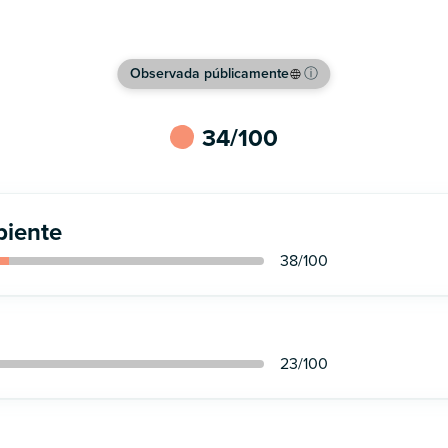
Ver sitio web
Observada públicamente
ⓘ
34
/100
iente
38
/100
23
/100