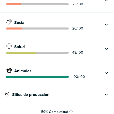
23
/100
Social
26
/100
Salud
48
/100
Animales
100
/100
Sitios de producción
59
%
Completitud
ⓘ