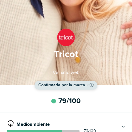
Tricot
Ver sitio web
Confirmada por la marca
ⓘ
79
/100
Medioambiente
76
/100