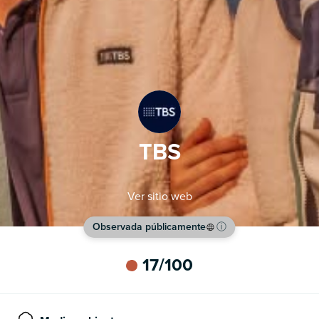
TBS
Ver sitio web
Observada públicamente
ⓘ
17
/100