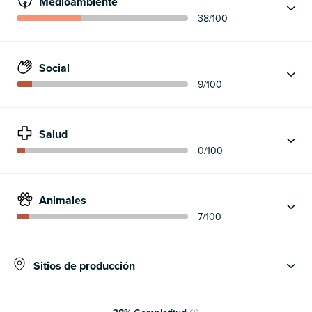
Medioambiente
38
/100
Social
9
/100
Salud
0
/100
Animales
7
/100
Sitios de producción