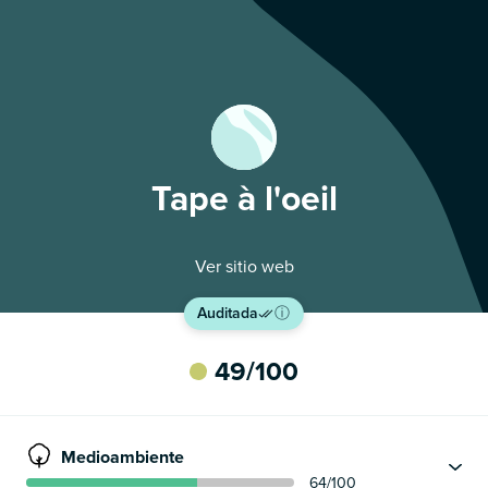
Tape à l'oeil
Ver sitio web
Auditada
ⓘ
49
/100
Medioambiente
64
/100