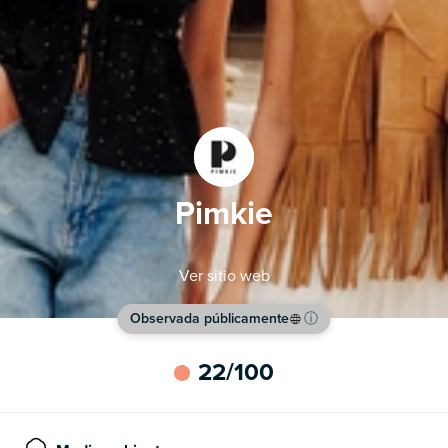
Pimkie
Ver sitio web
Observada públicamente
ⓘ
22
/100