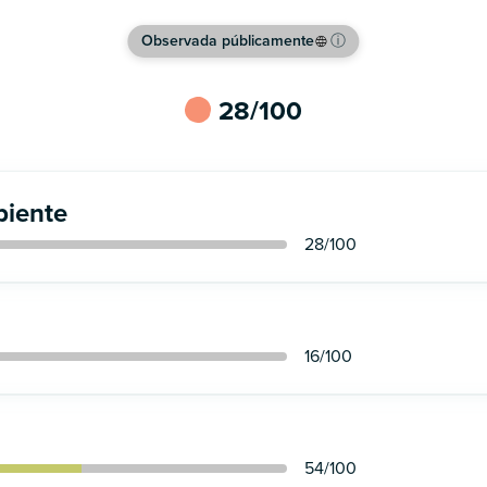
Observada públicamente
ⓘ
28
/100
iente
28
/100
16
/100
54
/100