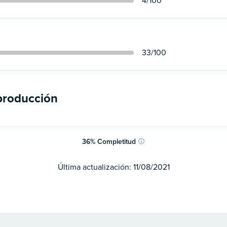
4
/100
33
/100
 producción
36
%
Completitud
ⓘ
Última actualización:
11/08/2021