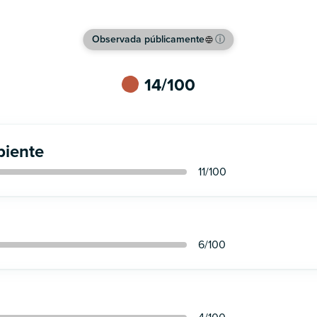
Observada públicamente
ⓘ
14
/100
iente
11
/100
6
/100