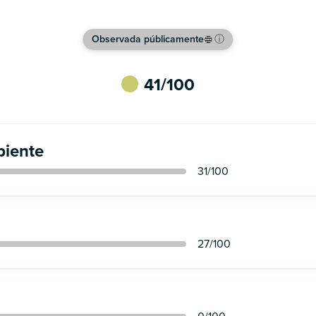
Observada públicamente
ⓘ
41
/100
iente
31
/100
27
/100