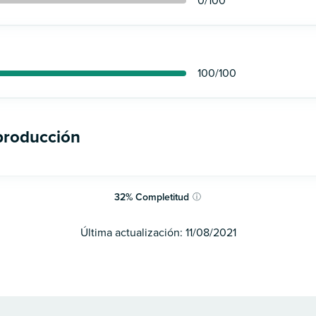
0
/100
100
/100
 producción
32
%
Completitud
ⓘ
Última actualización:
11/08/2021