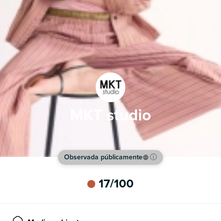
MKT studio
Observada públicamente
ⓘ
17
/100