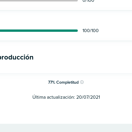
0
/100
100
/100
 producción
77
%
Completitud
ⓘ
Última actualización:
20/07/2021