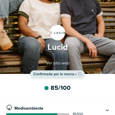
Lucid
Ver sitio web
Confirmada por la marca
ⓘ
85
/100
Medioambiente
81
/100