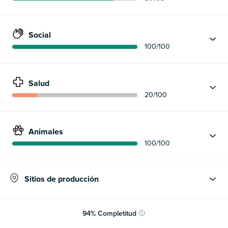
Social
100
/100
Salud
20
/100
Animales
100
/100
Sitios de producción
94
%
Completitud
ⓘ