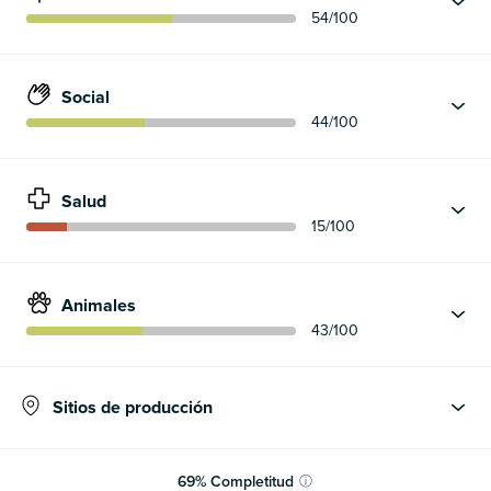
54
/100
Social
44
/100
Salud
15
/100
Animales
43
/100
Sitios de producción
69
%
Completitud
ⓘ