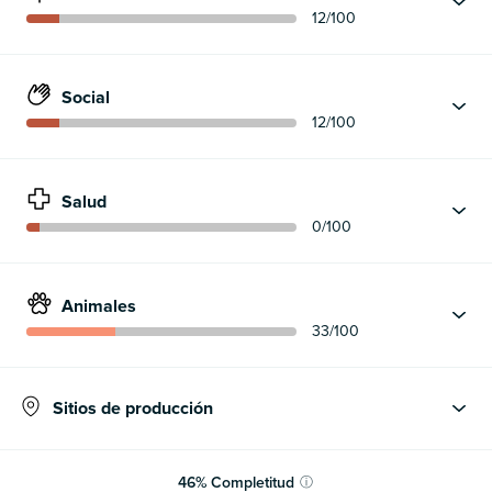
12
/100
Social
12
/100
Salud
0
/100
Animales
33
/100
Sitios de producción
46
%
Completitud
ⓘ