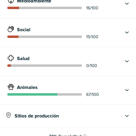
Medioambiente
16
/100
Social
15
/100
Salud
0
/100
Animales
67
/100
Sitios de producción