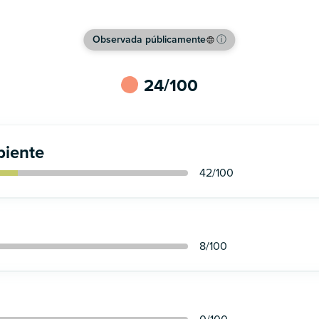
Observada públicamente
ⓘ
24
/100
iente
42
/100
8
/100