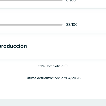
0
/100
33
/100
 producción
52
%
Completitud
ⓘ
Última actualización:
27/04/2026