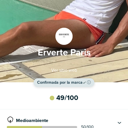
Erverte Paris
Ver sitio web
Confirmada por la marca
ⓘ
49
/100
Medioambiente
50
/100