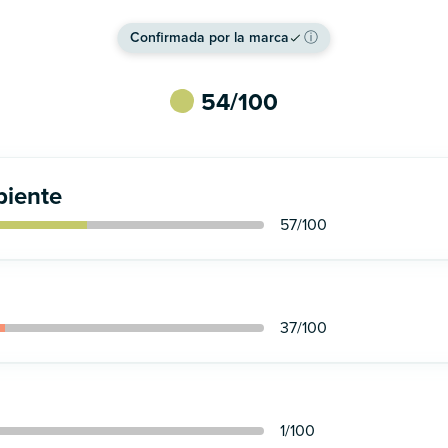
Confirmada por la marca
ⓘ
54
/100
iente
57
/100
37
/100
1
/100