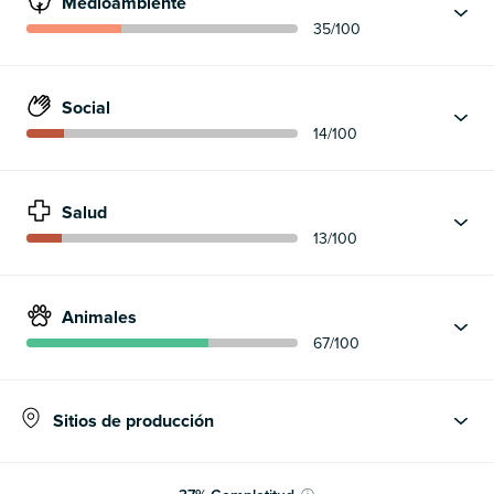
Medioambiente
35
/100
Social
14
/100
Salud
13
/100
Animales
67
/100
Sitios de producción