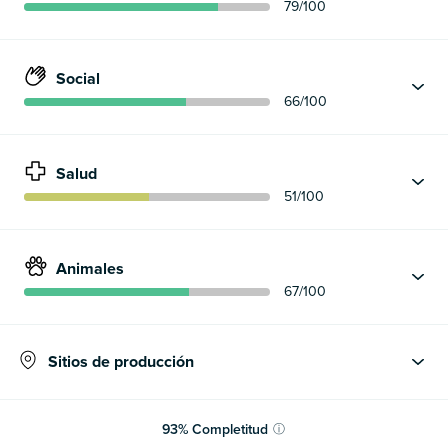
79
/100
Social
66
/100
Salud
51
/100
Animales
67
/100
Sitios de producción
93
%
Completitud
ⓘ