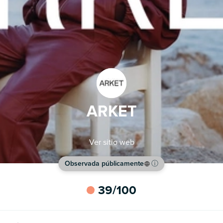
ARKET
Ver sitio web
Observada públicamente
ⓘ
39
/100